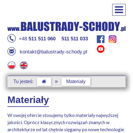
+48
511 511 060
511 511 033
kontakt@balustrady-schody.pl
»
Tu jesteś:
Materiały
Materiały
W swojej ofercie stosujemy tylko materiały najwyższej
jakości. Oprócz klasycznych rozwiązań znanych w
architekturze od lat chętnie sięgamy po nowe technologie