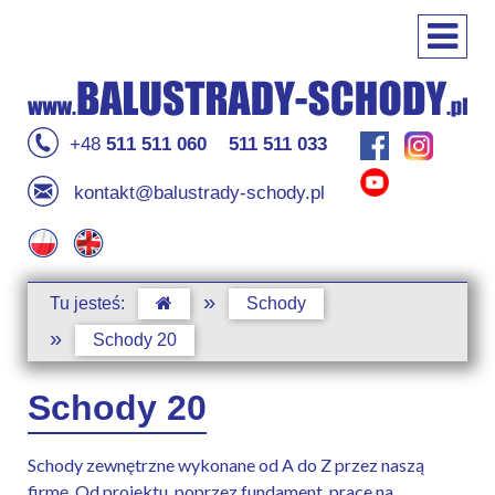
+48
511 511 060
511 511 033
kontakt@balustrady-schody.pl
»
Tu jesteś:
Schody
»
Schody 20
Schody 20
Schody zewnętrzne wykonane od A do Z przez naszą
firmę. Od projektu, poprzez fundament, prace na