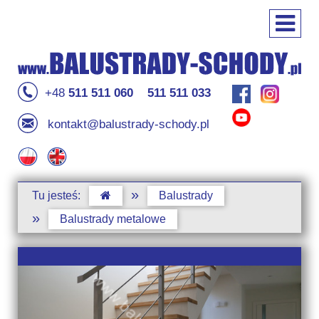
+48
511 511 060
511 511 033
kontakt@balustrady-schody.pl
»
Tu jesteś:
Balustrady
»
Balustrady metalowe