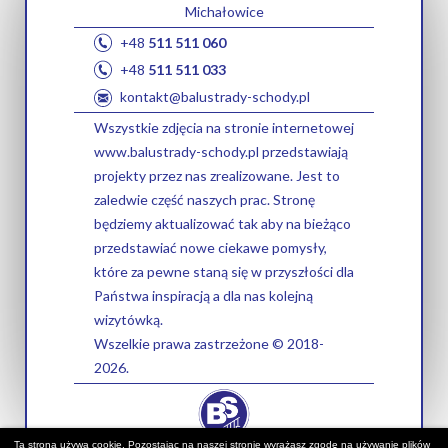
Michałowice
+48
511 511 060
+48
511 511 033
kontakt@balustrady-schody.pl
Wszystkie zdjęcia na stronie internetowej
www.balustrady-schody.pl przedstawiają
projekty przez nas zrealizowane. Jest to
zaledwie część naszych prac. Stronę
będziemy aktualizować tak aby na bieżąco
przedstawiać nowe ciekawe pomysły,
które za pewne staną się w przyszłości dla
Państwa inspiracją a dla nas kolejną
wizytówką.
Wszelkie prawa zastrzeżone © 2018-
2026.
Ta strona używa cookie. Pozostając na naszej stronie wyrażasz zgodę na używanie plików