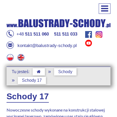
+48
511 511 060
511 511 033
kontakt@balustrady-schody.pl
»
Tu jesteś:
Schody
»
Schody 17
Schody 17
Nowoczesne schody wykonane na konstrukcji stalowej
wycinanej laserowo, zamówione u nas stają się główną