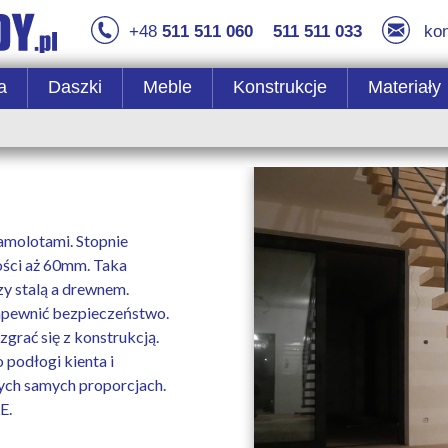
+48
511 511 060
511 511 033
ko
a
Daszki
Meble
Konstrukcje
Materiały
amolotami. Stopnie
ści aż 60mm. Taka
zy stalą a drewnem.
apewnić bezpieczeństwo.
rać się z konstrukcją.
podłogi kienta i
tych samych proporcjach.
E.