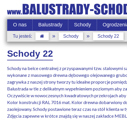
O nas
Balustrady
Schody
Ogrodzeni
»
»
Tu jesteś:
Schody
Schody 22
Schody 22
Schody na belce centralnej z przyspawanymi tzw. stalowymi s
wykonane z masowego drewna dębowego olejowanego grubo
zagrywka z naszej strony tworzy tu idealne proporcje pomięd
Balustrada w tle z delikatnym wypełnieniem poziomym aby z
Oczywiście w nowoczesnych kwadratowych przekrojach aby zg
Kolor konstrukcji RAL 7016 mat. Kolor drewna dobarwiony do 
zaolejowany. Schody postawione teraz czas na stół klienta w 
Zdjęcia zapewne w krótce znajdą się w naszej zakładce MEBL