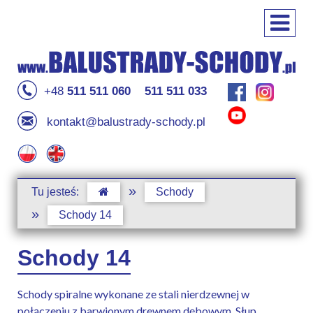
+48
511 511 060
511 511 033
kontakt@balustrady-schody.pl
»
Tu jesteś:
Schody
»
Schody 14
Schody 14
Schody spiralne wykonane ze stali nierdzewnej w
połączeniu z barwionym drewnem dębowym. Słup